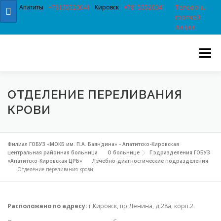
Перейти к содержимому
Апатиты
+78155520041
Кировск
+78155520041
Телефоны
горячей
линии
Меню
ОТДЕЛЕНИЕ ПЕРЕЛИВАНИЯ
КРОВИ
Филиал ГОБУЗ «МОКБ им. П.А. Баяндина» - Апатитско-Кировская
центральная районная больница
О больнице
Подразделения ГОБУЗ
«Апатитско-Кировская ЦРБ»
Лечебно-диагностические подразделения
Отделение переливания крови
Расположено по адресу:
г.Кировск, пр.Ленина, д.28а, корп.2.