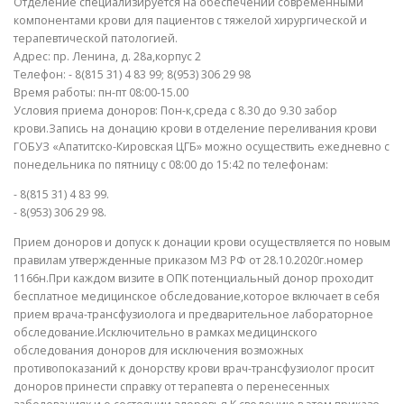
Отделение специализируется на обеспечении современными
компонентами крови для пациентов с тяжелой хирургической и
терапевтической патологией.
Адрес: пр. Ленина, д. 28а,корпус 2
Телефон: - 8(815 31) 4 83 99; 8(953) 306 29 98
Время работы: пн-пт 08:00-15.00
Условия приема доноров: Пон-к,среда с 8.30 до 9.30 забор
крови.Запись на донацию крови в отделение переливания крови
ГОБУЗ «Апатитско-Кировская ЦГБ» можно осуществить ежедневно с
понедельника по пятницу с 08:00 до 15:42 по телефонам:
- 8(815 31) 4 83 99.
- 8(953) 306 29 98.
Прием доноров и допуск к донации крови осуществляется по новым
правилам утвержденные приказом МЗ РФ от 28.10.2020г.номер
1166н.При каждом визите в ОПК потенциальный донор проходит
бесплатное медицинское обследование,которое включает в себя
прием врача-трансфузиолога и предварительное лабораторное
обследование.Исключительно в рамках медицинского
обследования доноров для исключения возможных
противопоказаний к донорству крови врач-трансфузиолог просит
доноров принести справку от терапевта о перенесенных