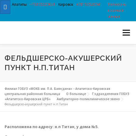
Перейти к содержимому
Апатиты
+78155520041
Кировск
+78155520041
Телефоны
горячей
линии
Меню
ФЕЛЬДШЕРСКО-АКУШЕРСКИЙ
ПУНКТ Н.П.ТИТАН
Филиал ГОБУЗ «МОКБ им. П.А. Баяндина» - Апатитско-Кировская
центральная районная больница
О больнице
Подразделения ГОБУЗ
«Апатитско-Кировская ЦРБ»
Амбулаторно-поликлиническое звено
Фельдшерско-акушерский пункт н.п.Титан
Расположена по адресу: н.п Титан, у дома №5.